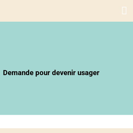
Transport c
Transport a
Demande pour devenir usager